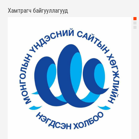
Хамтрагч байгууллагууд
М