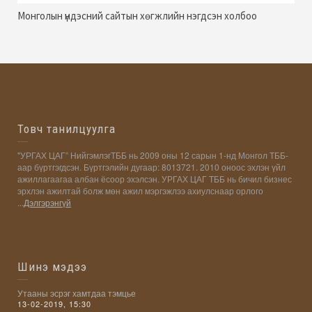
Монголын үндэсний сайтын хөгжлийн нэгдсэн холбоо
Товч танилцуулга
"УРГАХ ЦАГ” НийгэмлэгТББ нь 2009 оны 12 сарын 1-нд Монгол ТББ-
аар бүртгэгдсэн. Бүртгэлийн дугаар: 8013721. 2010 оноос эхлэн үйл
ажиллагаагаа албан ёсоор эхэлсэн. УРГАХ ЦАГ ТББ нь бичил бизнес
эрхлэн ажилтай болж мөн ажил мэргэжлээ ахиулснаар орлого
...
Дэлгэрэнгүй
Шинэ мэдээ
Утааны эсрэг хамтдаа тэмцье
13-02-2019, 15:30