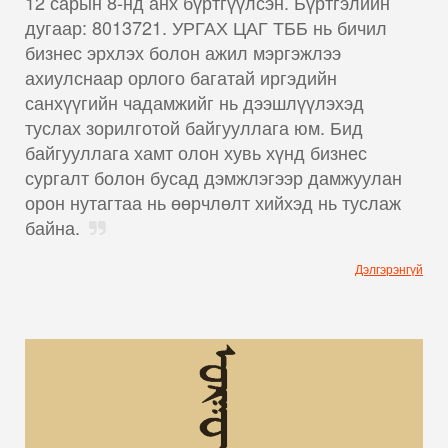
12 сарын 8-нд анх бүртгүүлсэн. Бүртгэлийн
дугаар: 8013721. УРГАХ ЦАГ ТББ нь бичил
бизнес эрхлэх болон ажил мэргэжлээ
ахиулснаар орлого багатай иргэдийн
санхүүгийн чадамжийг нь дээшлүүлэхэд
туслах зорилготой байгууллага юм. Бид
байгууллага хамт олон хувь хүнд бизнес
сургалт болон бусад дэмжлэгээр дамжуулан
орон нутагтаа нь өөрчлөлт хийхэд нь туслаж
байна.
Дэлгэрэнгүй