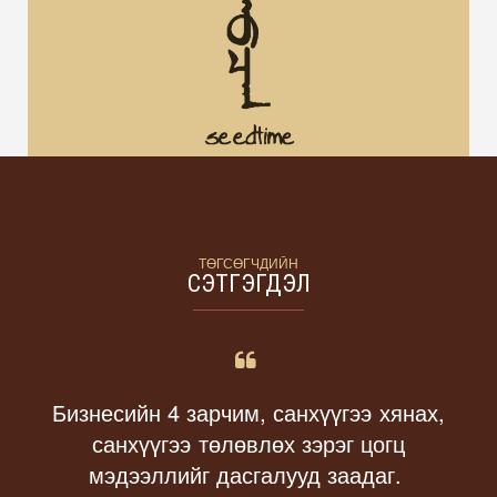
ТӨГСӨГЧДИЙН
СЭТГЭГДЭЛ
Бизнесийн 4 зарчим,
санхүүгээ хянах,
санхүүгээ төлөвлөх
зэрэг цогц
мэдээллийг дасгалууд заадаг.