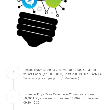
Бизнес эхлүүлье 20 цагийн сургалт 40,000₮, 2 долоо
4
хоногт Баасанд 18:00-20:30, Баямба 09:30-16:30 (АБЭ 4
Зарчимд суусан хүмүүст 35,000₮ болно)
Бизнесээ Илүү Сайн Хийе Гэвэл 20 цагийн сургалт
5
50,000₮, 2 долоо хоногт Баасанд 18:00-20:30, Баямба
09:30-16:30