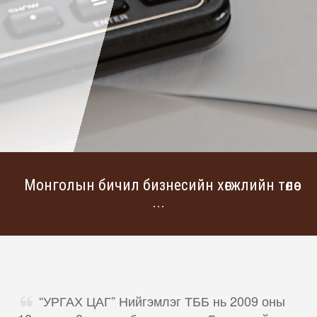
Монголын бичил бизнесийн хөгжлийн төлөө
...
“УРГАХ ЦАГ” Нийгэмлэг ТББ нь 2009 оны