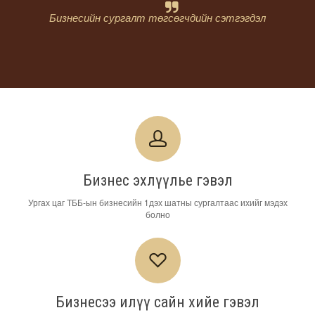
Бизнесийн сургалт төгсөгчдийн сэтгэгдэл
Бизнес эхлүүлье гэвэл
Ургах цаг ТББ-ын бизнесийн 1дэх шатны сургалтаас ихийг мэдэх
болно
Бизнесээ илүү сайн хийе гэвэл