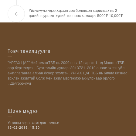
Үйлчлүүлэгчдээ хэрхэн зөв боловсон харилцах нь 2
6
цагийн сургалт хүний тооноос хамаарч 5000₮-10,000₮
Товч танилцуулга
"УРГАХ ЦАГ” НийгэмлэгТББ нь 2009 оны 12 сарын 1-нд Монгол ТББ-
аар бүртгэгдсэн. Бүртгэлийн дугаар: 8013721. 2010 оноос эхлэн үйл
ажиллагаагаа албан ёсоор эхэлсэн. УРГАХ ЦАГ ТББ нь бичил бизнес
эрхлэн ажилтай болж мөн ажил мэргэжлээ ахиулснаар орлого
...
Дэлгэрэнгүй
Шинэ мэдээ
Утааны эсрэг хамтдаа тэмцье
13-02-2019, 15:30
...