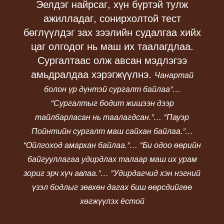
Эелдэг найрсаг, хүн бүртэй тулж
ажилладаг, сонирхолтой тест
бөглүүлдэг зах зээлийн судалгаа хийх
цаг олгодог нь маш их таалагдлаа.
Сургалтаас олж авсан мэдлэгээ
амьдралдаа хэрэгжүүлнэ.
Чанартай
болон үр дүнтэй сургалт байлаа
”…
"
Сургалтыг бодит жишээн дээр
тайлбарласан нь таалагдсан.
”… "
Пауэр
Пойнтийн сургалт маш сайхан байлаа.
”…
"
Ойлгоход амархан байлаа.
”… "
Би одоо өөрийн
байгууллагаа удирдлах талаар маш их урам
зориг эрч хүч авлаа.
”… "
Удирдагчид хэн нэгний
үзэл бодлыг зөвхөн дагах биш өөрсдийгөө
хөгжүүлэх ёстой