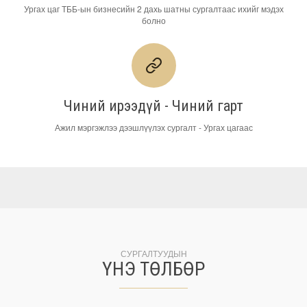
Ургах цаг ТББ-ын бизнесийн 2 дахь шатны сургалтаас ихийг мэдэх
болно
Чиний ирээдүй - Чиний гарт
Ажил мэргэжлээ дээшлүүлэх сургалт - Ургах цагаас
СУРГАЛТУУДЫН
ҮНЭ ТӨЛБӨР