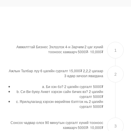
Амжилттай Бизнес Эхлүүлэх 4-н Зарчим 2 цаг хүний
1
тооноос хамаарч 5000₮- 10,000₮
Ажлын Талбар луу 6 цагийн сургалт 15,000₮ 2,2,2 цагаар
2
3 өдөр хичээл явагдана
a. Би хэн бэ? 2 цагийн сургалт 5000₮
b. Си-Ви буюу Анкет хэрхэн сайн бичих вэ? 2 цагийн
сургалт 5000₮
c. Ярилцлаганд хэрхэн өөрийгөө бэлтгэх нь 2 цагийн
сургалт 5000₮
Сонсох чадвар олох 90 минутын сургалт хүний тооноос
3
хамаарч 5000₮- 10,000₮