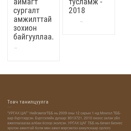
аймагт
тусламж -
сургалт
2018
амжилттай
...
зохион
байгууллаа.
...
Товч танилцуулга
"УРГАХ ЦАГ” НийгэмлэгТББ нь 2009 оны 12 сарын 1-нд Монгол ТББ-
аар бүртгэгдсэн. Бүртгэлийн дугаар: 8013721. 2010 оноос эхлэн үйл
ажиллагаагаа албан ёсоор эхэлсэн. УРГАХ ЦАГ ТББ нь бичил бизнес
эрхлэн ажилтай болж мөн ажил мэргэжлээ ахиулснаар орлого