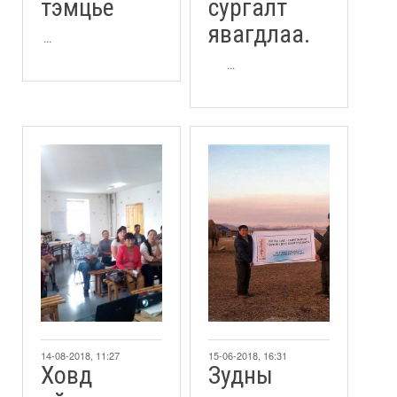
тэмцье
сургалт
явагдлаа.
...
...
14-08-2018, 11:27
15-06-2018, 16:31
Ховд
Зудны