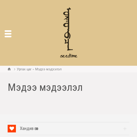
Ургах цаг
»
Мэдээ мэдээлэл
Мэдээ мэдээлэл
Хандив өгөх