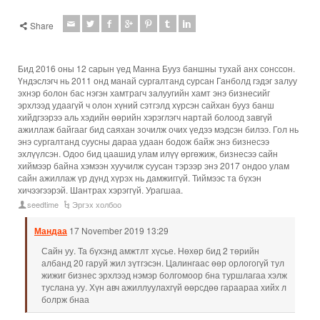
Share
Бид 2016 оны 12 сарын үед Манна Бууз баншны тухай анх сонссон.
Үндэслэгч нь 2011 онд манай сургалтанд сурсан Ганболд гэдэг залуу
эхнэр болон бас нэгэн хамтрагч залуугийн хамт энэ бизнесийг
эрхлээд удаагүй ч олон хүний сэтгэлд хүрсэн сайхан бууз банш
хийдгээрээ аль хэдийн өөрийн хэрэглэгч нартай болоод завгүй
ажиллаж байгааг бид саяхан зочилж очих үедээ мэдсэн билээ. Гол нь
энэ сургалтанд суусны дараа удаан бодож байж энэ бизнесээ
эхлүүлсэн. Одоо бид цаашид улам илүү өргөжиж, бизнесээ сайн
хиймээр байна хэмээн хуучилж суусан тэрээр энэ 2017 ондоо улам
сайн ажиллаж үр дүнд хүрэх нь дамжиггүй. Тиймээс та бүхэн
хичээгээрэй. Шантрах хэрэггүй. Урагшаа.
seedtime
Эргэх холбоо
Мандаа
17 November 2019 13:29
Сайн уу. Та бүхэнд амжтлт хүсье. Нөхөр бид 2 төрийн
албанд 20 гаруй жил зүтгэсэн. Цалингаас өөр орлогогүй тул
жижиг бизнес эрхлээд нэмэр болгомоор бна туршлагаа хэлж
туслана уу. Хүн авч ажиллуулахгүй өөрсдөө гараараа хийх л
болрж бнаа