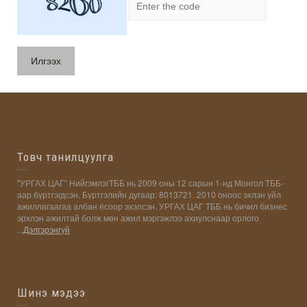
Товч танилцуулга
"УРГАХ ЦАГ” НийгэмлэгТББ нь 2009 оны 12 сарын 1-нд Монгол ТББ-
аар бүртгэгдсэн. Бүртгэлийн дугаар: 8013721. 2010 оноос эхлэн үйл
ажиллагаагаа албан ёсоор эхэлсэн. УРГАХ ЦАГ ТББ нь бичил бизнес
эрхлэн ажилтай болж мөн ажил мэргэжлээ ахиулснаар орлого
...
Дэлгэрэнгүй
Шинэ мэдээ