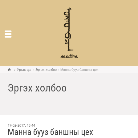
Ургах цаг
»
Эргэх холбоо
» Maннa бууз баншны цех
Эргэх холбоо
17-02-2017, 13:44
Maннa бууз баншны цех