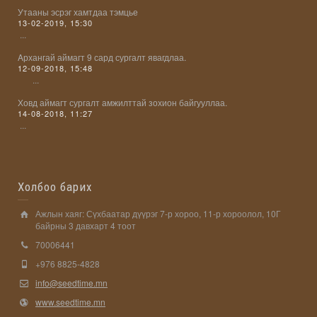
Утааны эсрэг хамтдаа тэмцье
13-02-2019, 15:30
...
Aрхангай аймагт 9 сард сургалт явагдлаа.
12-09-2018, 15:48
...
Ховд аймагт сургалт амжилттай зохион байгууллаа.
14-08-2018, 11:27
...
Холбоо барих
Ажлын хаяг: Сүхбаатар дүүрэг 7-р хороо, 11-р хороолол, 10Г
байрны 3 давхарт 4 тоот
70006441
+976 8825-4828
info@seedtime.mn
www.seedtime.mn