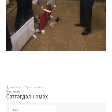
seedtime
Эргэх холбоо
Сэтгэгдэл
Сэтгэгдэл нэмэх