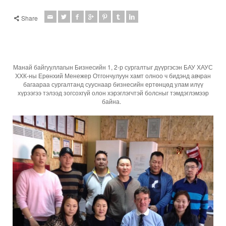
Share
Манай байгууллагын Бизнесийн 1, 2-р сургалтыг дүүргэсэн БАУ ХАУС
ХХК-ны Ерөнхий Менежер Отгончулуун хамт олноо ч бидэнд авчран
багаараа сургалтанд сууснаар бизнесийн ертөнцөд улам илүү
хүрээгээ тэлээд зогсохгүй олон хэрэглэгчтэй болсныг тэмдэглэмээр
байна.