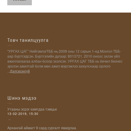
Товч танилцуулга
"УРГАХ ЦАГ” НийгэмлэгТББ нь 2009 оны 12 сарын 1-нд Монгол ТББ-
аар бүртгэгдсэн. Бүртгэлийн дугаар: 8013721. 2010 оноос эхлэн үйл
ажиллагаагаа албан ёсоор эхэлсэн. УРГАХ ЦАГ ТББ нь бичил бизнес
эрхлэн ажилтай болж мөн ажил мэргэжлээ ахиулснаар орлого
...
Дэлгэрэнгүй
Шинэ мэдээ
Утааны эсрэг хамтдаа тэмцье
13-02-2019, 15:30
...
Aрхангай аймагт 9 сард сургалт явагдлаа.