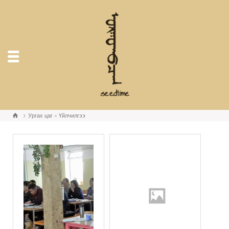
Ургах цаг
»
Үйлчилгээ