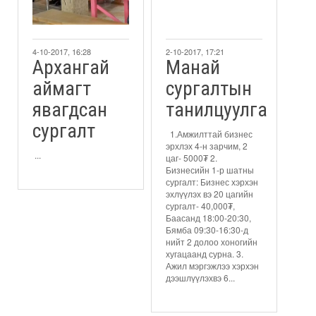
4-10-2017, 16:28
2-10-2017, 17:21
Архангай
Манай
аймагт
сургалтын
явагдсан
танилцуулга
сургалт
1.Амжилттай бизнес
эрхлэх 4-н зарчим, 2
...
цаг- 5000₮ 2.
Бизнесийн 1-р шатны
сургалт: Бизнес хэрхэн
эхлүүлэх вэ 20 цагийн
сургалт- 40,000₮,
Баасанд 18:00-20:30,
Бямба 09:30-16:30-д
нийт 2 долоо хоногийн
хугацаанд сурна. 3.
Ажил мэргэжлээ хэрхэн
дээшлүүлэхвэ 6...