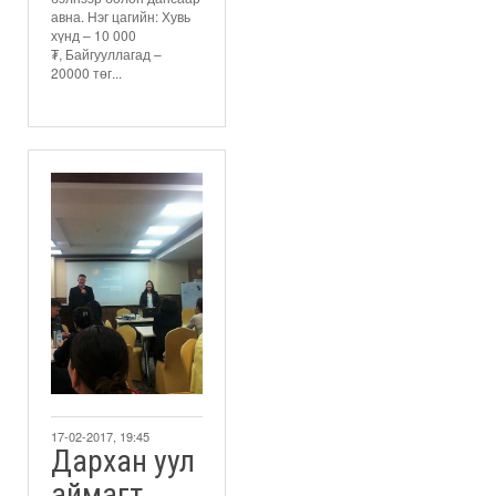
авна. Нэг цагийн: Хувь
хүнд – 10 000
₮, Байгууллагад –
20000 төг...
17-02-2017, 19:45
Дархан уул
аймагт