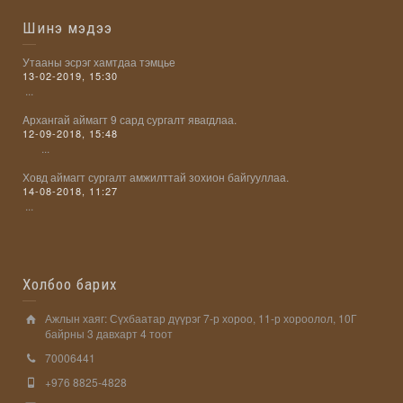
Шинэ мэдээ
Утааны эсрэг хамтдаа тэмцье
13-02-2019, 15:30
...
Aрхангай аймагт 9 сард сургалт явагдлаа.
12-09-2018, 15:48
...
Ховд аймагт сургалт амжилттай зохион байгууллаа.
14-08-2018, 11:27
...
Холбоо барих
Ажлын хаяг: Сүхбаатар дүүрэг 7-р хороо, 11-р хороолол, 10Г
байрны 3 давхарт 4 тоот
70006441
+976 8825-4828