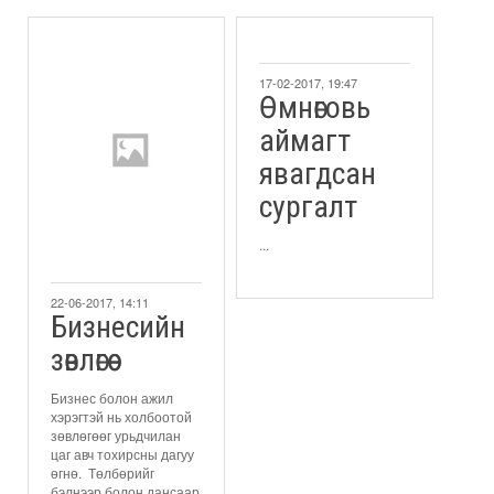
17-02-2017, 19:47
Өмнөговь
аймагт
явагдсан
сургалт
...
22-06-2017, 14:11
Бизнесийн
зөвлөгөө
Бизнес болон ажил
хэрэгтэй нь холбоотой
зөвлөгөөг урьдчилан
цаг авч тохирсны дагуу
өгнө. Төлбөрийг
бэлнээр болон дансаар