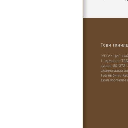
Товч танил
"УРГАХ ЦАГ” Ний
1-нд Монгол ТББ
дугаар: 8013721.
ажиллагаагаа ал
ТББ нь бичил би
ажил мэргэжлээ а