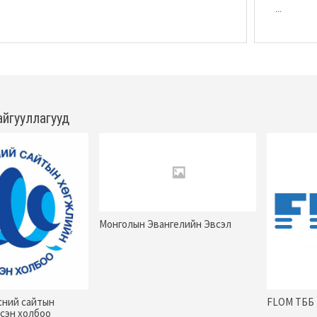
...
айгууллагууд
Монголын Эвангелийн Эвсэл
сний сайтын
FLOM ТББ
сэн холбоо