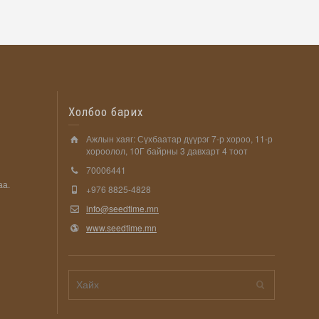
Холбоо барих
Ажлын хаяг: Сүхбаатар дүүрэг 7-р хороо, 11-р
хороолол, 10Г байрны 3 давхарт 4 тоот
70006441
аа.
+976 8825-4828
info@seedtime.mn
www.seedtime.mn
н