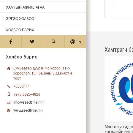
...
ХАМТЫН АЖИЛЛАГАА
ЭРГЭХ ХОЛБОО
ХОЛБОО БАРИХ
EN
Хамтрагч б
Холбоо барих
Сүхбаатар дүүрэг 7-р хороо, 11-р
хороолол, 10Г байрны 3 давхарт 4
тоот
70006441
+976 8825-4828
info@seedtime.mn
www.seedtime.mn
Монголын үндэ
хөгжлийн нэгд