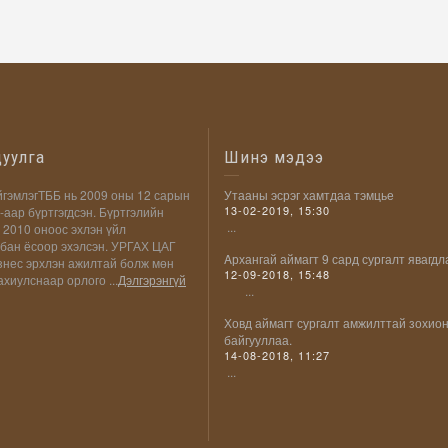
цуулга
Шинэ мэдээ
гэмлэгТББ нь 2009 оны 12 сарын
Утааны эсрэг хамтдаа тэмцье
13-02-2019, 15:30
-аар бүртгэгдсэн. Бүртгэлийн
...
 2010 оноос эхлэн үйл
бан ёсоор эхэлсэн. УРГАХ ЦАГ
Aрхангай аймагт 9 сард сургалт явагдл
знес эрхлэн ажилтай болж мөн
12-09-2018, 15:48
хиулснаар орлого ...
Дэлгэрэнгүй
...
Ховд аймагт сургалт амжилттай зохио
байгууллаа.
14-08-2018, 11:27
...