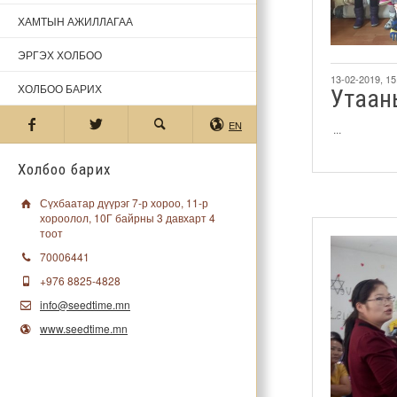
ХАМТЫН АЖИЛЛАГАА
ЭРГЭХ ХОЛБОО
13-02-2019, 15
ХОЛБОО БАРИХ
Утаан
EN
...
Холбоо барих
Сүхбаатар дүүрэг 7-р хороо, 11-р
хороолол, 10Г байрны 3 давхарт 4
тоот
70006441
+976 8825-4828
info@seedtime.mn
www.seedtime.mn