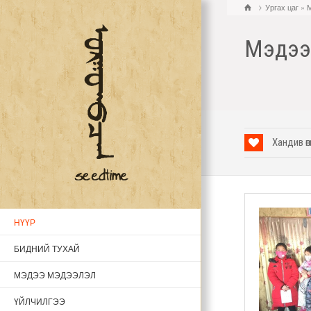
Ургах цаг
»
Мэдээ
Хандив өгө
НҮҮР
БИДНИЙ ТУХАЙ
МЭДЭЭ МЭДЭЭЛЭЛ
ҮЙЛЧИЛГЭЭ