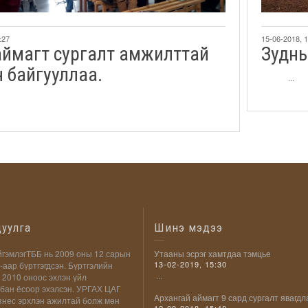
:27
15-06-2018, 
аймагт сургалт амжилттай
Зудны
 байгууллаа.
...
цуулга
Шинэ мэдээ
гэмлэгТББ нь 2009 оны 12 сарын
Утааны эсрэг хамтдаа тэмцье
13-02-2019, 15:30
-аар бүртгэгдсэн. Бүртгэлийн
...
 2010 оноос эхлэн үйл
бан ёсоор эхэлсэн. УРГАХ ЦАГ
Aрхангай аймагт 9 сард сургалт явагдл
знес эрхлэн ажилтай болж мөн