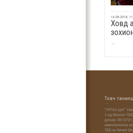
14-08-2018, 11
Ховд 
зохион
...
Товч танил
"УРГАХ ЦАГ” Ний
1-нд Монгол ТББ
дугаар: 8013721.
ажиллагаагаа ал
ТББ нь бичил би