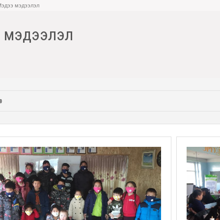
Мэдээ мэдээлэл
 мэдээлэл
х