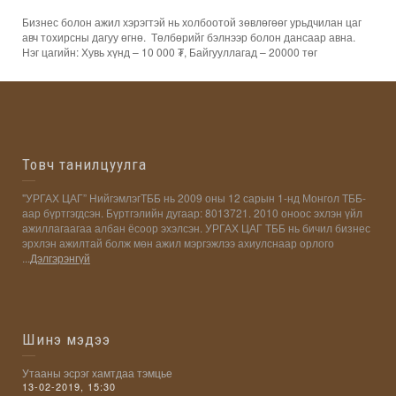
Бизнес болон ажил хэрэгтэй нь холбоотой зөвлөгөөг урьдчилан цаг
авч тохирсны дагуу өгнө. Төлбөрийг бэлнээр болон дансаар авна.
Нэг цагийн: Хувь хүнд – 10 000 ₮, Байгууллагад – 20000 төг
Товч танилцуулга
"УРГАХ ЦАГ” НийгэмлэгТББ нь 2009 оны 12 сарын 1-нд Монгол ТББ-
аар бүртгэгдсэн. Бүртгэлийн дугаар: 8013721. 2010 оноос эхлэн үйл
ажиллагаагаа албан ёсоор эхэлсэн. УРГАХ ЦАГ ТББ нь бичил бизнес
эрхлэн ажилтай болж мөн ажил мэргэжлээ ахиулснаар орлого
...
Дэлгэрэнгүй
Шинэ мэдээ
Утааны эсрэг хамтдаа тэмцье
13-02-2019, 15:30