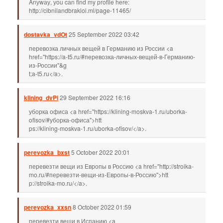
Αnуwау, уou cаn find my рrofile hеrе:
http://cibnilandbrakloi.ml/page-11465/
dostavka_vdOt
25 September 2022 03:42
перевозка личных вещей в Германию из России <a
href="https://a-t5.ru/#перевозка-личных-вещей-в-Германию-
из-России"&g
t;a-t5.ru</a>.
klining_dvPi
29 September 2022 16:16
уборка офиса <a href="https://klining-moskva-1.ru/uborka-
ofisov/#уборка-офиса">htt
ps://klining-moskva-1.ru/uborka-ofisov/</a>.
perevozka_bxst
5 October 2022 20:01
перевезти вещи из Европы в Россию <a href="http://stroika-
mo.ru/#перевезти-вещи-из-Европы-в-Россию">htt
p://stroika-mo.ru/</a>.
perevozka_xxsn
8 October 2022 01:59
перевезти вещи в Испанию <a