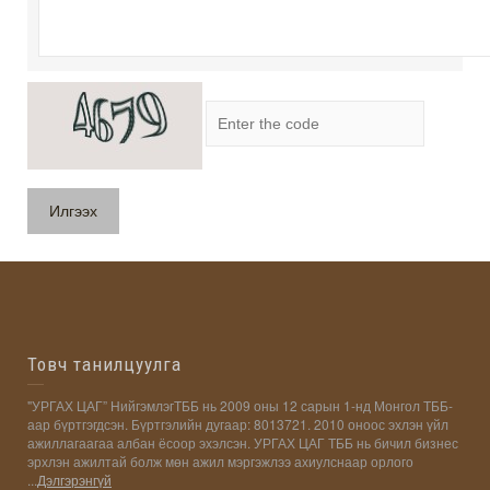
Товч танилцуулга
"УРГАХ ЦАГ” НийгэмлэгТББ нь 2009 оны 12 сарын 1-нд Монгол ТББ-
аар бүртгэгдсэн. Бүртгэлийн дугаар: 8013721. 2010 оноос эхлэн үйл
ажиллагаагаа албан ёсоор эхэлсэн. УРГАХ ЦАГ ТББ нь бичил бизнес
эрхлэн ажилтай болж мөн ажил мэргэжлээ ахиулснаар орлого
...
Дэлгэрэнгүй