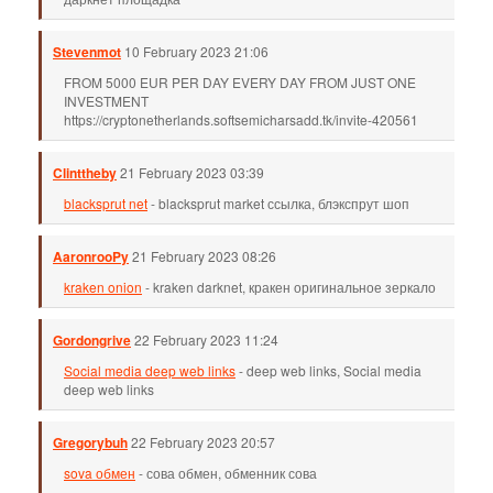
Stevenmot
10 February 2023 21:06
FROM 5000 EUR PER DAY EVERY DAY FROM JUST ONE
INVESTMENT
https://cryptonetherlands.softsemicharsadd.tk/invite-420561
Clinttheby
21 February 2023 03:39
blacksprut net
- blacksprut market ссылка, блэкспрут шоп
AaronrooPy
21 February 2023 08:26
kraken onion
- kraken darknet, кракен оригинальное зеркало
Gordongrive
22 February 2023 11:24
Social media deep web links
- deep web links, Social media
deep web links
Gregorybuh
22 February 2023 20:57
sova обмен
- сова обмен, обменник сова