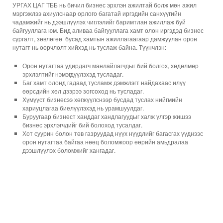
УРГАХ ЦАГ ТББ нь бичил бизнес эрхлэн ажилтай болж мөн ажил
мэргэжлээ ахиулснаар орлого багатай иргэдийн санхүүгийн
чадамжийг нь дээшлүүлэх чиглэлийг баримтлан ажиллаж буй
байгууллага юм. Бид аливаа байгууллага хамт олон иргэдэд бизнес
сургалт, зөвлөгөө бусад хамтын ажиллагаагаар дамжуулан орон
нутагт нь өөрчлөлт хийхэд нь туслаж байна. Түүнчлэн:
Орон нутагтаа удирдагч манлайлагчдыг бий болгох, хөдөлмөр
эрхлэлтийг нэмэгдүүлэхэд тусладаг.
Баг хамт олонд гадаад тусламж дэмжлэгт найдахаас илүү
өөрсдийн хөл дээрээ зогсоход нь тусладаг.
Хүмүүст бизнесээ хөгжүүлснээр бусдад туслах нийгмийн
хариуцлагаа биелүүлэхэд нь урамшуулдаг.
Буруугаар бизнест ханддаг хандлагуудыг халж үлгэр жишээ
бизнес эрхлэгчдийг бий болоход тусалдаг.
Хот суурин болон төв газруудад нүүх нүүдлийг багасгах үүднээс
орон нутагтаа байгаа нөөц боломжоор өөрийн амьдралаа
дээшлүүлэх боломжийг хангадаг.