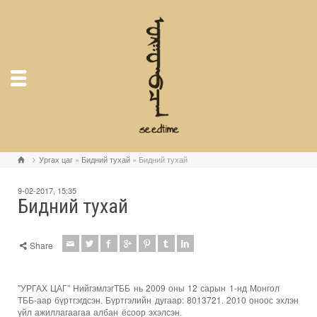
Ургах цаг
»
Бидний тухай
» Бидний тухай
9-02-2017, 15:35
Бидний тухай
Share
"УРГАХ ЦАГ” НийгэмлэгТББ нь 2009 оны 12 сарын 1-нд Монгол
ТББ-аар бүртгэгдсэн. Бүртгэлийн дугаар: 8013721. 2010 оноос эхлэн
үйл ажиллагаагаа албан ёсоор эхэлсэн.