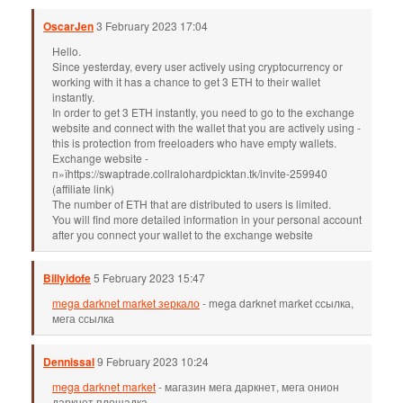
OscarJen
3 February 2023 17:04
Hello.
Since yesterday, every user actively using cryptocurrency or
working with it has a chance to get 3 ETH to their wallet
instantly.
In order to get 3 ETH instantly, you need to go to the exchange
website and connect with the wallet that you are actively using -
this is protection from freeloaders who have empty wallets.
Exchange website -
п»їhttps://swaptrade.collralohardpicktan.tk/invite-259940
(affiliate link)
The number of ETH that are distributed to users is limited.
You will find more detailed information in your personal account
after you connect your wallet to the exchange website
Billyidofe
5 February 2023 15:47
mega darknet market зеркало
- mega darknet market ссылка,
мега ссылка
Dennissal
9 February 2023 10:24
mega darknet market
- магазин мега даркнет, мега онион
даркнет площадка