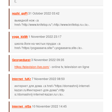
t;.
nozhi_goPi
31 October 2022 03:42
выкидной нож <a
href="http://www.knifetop.ru">http://www.knifetop.ru</a>.
yoga_kkMt
1 November 2022 23:17
школа йоги на чистых прудах <a
href="https://yogaasana.site/">yogaasana.site</a>.
Georgeduest
3 November 2022 09:35
https://television-live.com/
- online tv, television en ligne
internet_fuKr
7 November 2022 08:50
интернет для дома <a href="https://domashnij-internet-
kazan.ru/#интернет-для-дома">http
s://domashnij-internet-kazan.ru/</a>.
internet_nfSa
10 November 2022 14:45