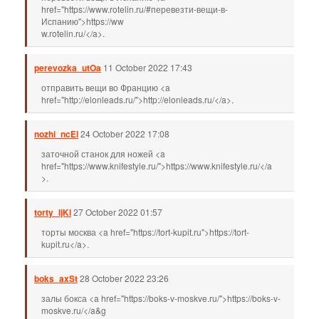
href="https://www.rotelin.ru/#перевезти-вещи-в-
Испанию">https://ww
w.rotelin.ru/</a>.
perevozka_utOa
11 October 2022 17:43
отправить вещи во Францию <a
href="http://elonleads.ru/">http://elonleads.ru/</a>.
nozhi_ncEl
24 October 2022 17:08
заточной станок для ножей <a
href="https://www.knifestyle.ru/">https://www.knifestyle.ru/</a
>.
torty_ljKl
27 October 2022 01:57
торты москва <a href="https://tort-kupit.ru">https://tort-
kupit.ru</a>.
boks_axSt
28 October 2022 23:26
залы бокса <a href="https://boks-v-moskve.ru/">https://boks-v-
moskve.ru/</a&g