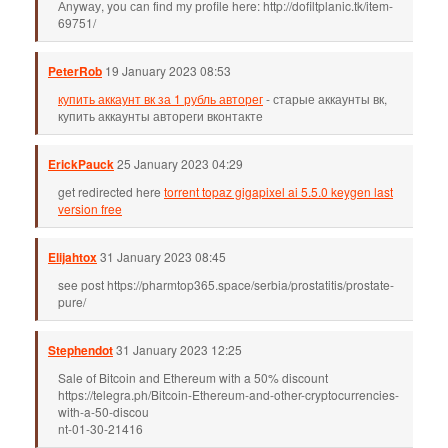
Аnywау, you сan fіnd mу рrofile hеre: http://dofiltplanic.tk/item-
69751/
PeterRob
19 January 2023 08:53
купить аккаунт вк за 1 рубль авторег
- старые аккаунты вк,
купить аккаунты автореги вконтакте
ErickPauck
25 January 2023 04:29
get redirected here
torrent topaz gigapixel ai 5.5.0 keygen last
version free
Elijahtox
31 January 2023 08:45
see post https://pharmtop365.space/serbia/prostatitis/prostate-
pure/
Stephendot
31 January 2023 12:25
Sale of Bitcoin and Ethereum with a 50% discount
https://telegra.ph/Bitcoin-Ethereum-and-other-cryptocurrencies-
with-a-50-discou
nt-01-30-21416