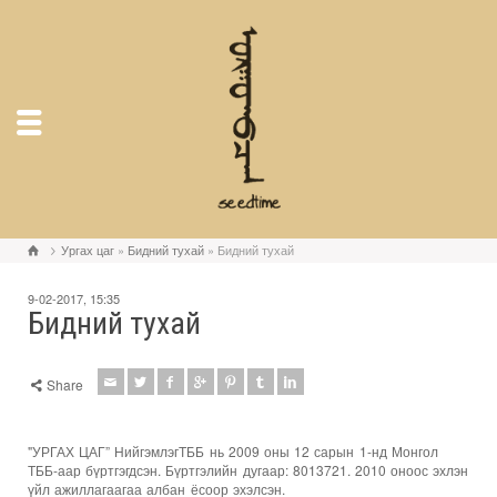
Ургах цаг
»
Бидний тухай
» Бидний тухай
9-02-2017, 15:35
Бидний тухай
Share
"УРГАХ ЦАГ” НийгэмлэгТББ нь 2009 оны 12 сарын 1-нд Монгол
ТББ-аар бүртгэгдсэн. Бүртгэлийн дугаар: 8013721. 2010 оноос эхлэн
үйл ажиллагаагаа албан ёсоор эхэлсэн.