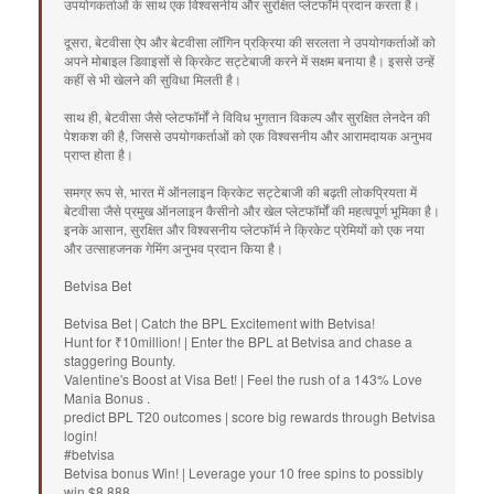
उपयोगकर्ताओं के साथ एक विश्वसनीय और सुरक्षित प्लेटफॉर्म प्रदान करता है।
दूसरा, बेटवीसा ऐप और बेटवीसा लॉगिन प्रक्रिया की सरलता ने उपयोगकर्ताओं को
अपने मोबाइल डिवाइसों से क्रिकेट सट्टेबाजी करने में सक्षम बनाया है। इससे उन्हें
कहीं से भी खेलने की सुविधा मिलती है।
साथ ही, बेटवीसा जैसे प्लेटफॉर्मों ने विविध भुगतान विकल्प और सुरक्षित लेनदेन की
पेशकश की है, जिससे उपयोगकर्ताओं को एक विश्वसनीय और आरामदायक अनुभव
प्राप्त होता है।
समग्र रूप से, भारत में ऑनलाइन क्रिकेट सट्टेबाजी की बढ़ती लोकप्रियता में
बेटवीसा जैसे प्रमुख ऑनलाइन कैसीनो और खेल प्लेटफॉर्मों की महत्वपूर्ण भूमिका है।
इनके आसान, सुरक्षित और विश्वसनीय प्लेटफॉर्म ने क्रिकेट प्रेमियों को एक नया
और उत्साहजनक गेमिंग अनुभव प्रदान किया है।
Betvisa Bet
Betvisa Bet | Catch the BPL Excitement with Betvisa!
Hunt for ₹10million! | Enter the BPL at Betvisa and chase a
staggering Bounty.
Valentine's Boost at Visa Bet! | Feel the rush of a 143% Love
Mania Bonus .
predict BPL T20 outcomes | score big rewards through Betvisa
login!
#betvisa
Betvisa bonus Win! | Leverage your 10 free spins to possibly
win $8,888.