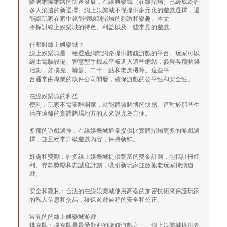
隨著網際網路的快速發展，在線娛樂城（在線賭場）已經成為許
多人消遣的新選擇。網上娛樂城不僅提供多元化的遊戲選擇，還
能讓玩家在家中就能體驗到賭場的刺激和樂趣。本文
將探討線上娛樂城的特色、利益以及一些常見的遊戲。
什麼叫線上娛樂城？
線上娛樂城是一種透過網際網路提供賭錢游戲的平台。玩家可以
經由電腦設備、智慧型手機或平板進入這些網站，參與各種賭錢
活動，如撲克、輪盤、二十一點和老虎機等。這些平
台通常由專業的軟件公司開發，確保游戲的公平性和安全性。
在線娛樂城的利益
便利：玩家不需要離開家，就能體驗賭博的快感。這對於那些生
活在遠離的實體賭場地方的人來說尤為方便。
多種的遊戲選擇：在線娛樂城通常提供比實體賭場更多的游戲選
擇，並且經常升級遊戲內容，保持新鮮。
好處和獎勵：許多線上娛樂城提供豐富的獎金計劃，包括註冊紅
利、存款獎勵和忠誠度計劃，吸引新玩家並激勵老玩家持續遊
戲。
安全和隱私：合法的在線娛樂城使用高端的加密技術來保護玩家
的私人信息和交易，確保遊戲過程的安全和公正。
常見的的線上娛樂城游戲
撲克牌：撲克牌是最受歡迎的賭錢游戲之一。網上娛樂城提供各