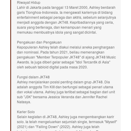
Riwayat Hidup
Lahir di Jakarta pada tanggal 13 Maret 2000, Ashley berdarah
garis Tionghoa-Indonesia. Ia mengawali kariernya di bidang
entertainment sebagai peraga dan aktris, sebelum selanjutnya
menjadi anggota dengan JKT48. Kepribadiannya yang ceria,
suara yang bertenaga, dan kemampuan menari yang
memukau membuatnya idola yang sangat dicintai.
Pengakuan dan Pengakuan
Kepopuleran Ashley telah diakui melalui aneka penghargaan
dan nominasi. Pada tahun 2021, beliau memenangkan
pengakuan "Member Terpopuler JKT48" di ajang JKT48 Music
Awards. Ia juga diberi gelar sebagai "Idol Tercantik di Asia"
oleh sebuah tabloid digital pada masa 2020.
Fungsi dalam JKT48
Ashley menjalankan posisi penting dalam grup JKT48. Dia
adalah anggota Tim KIII dan berfungsi sebagai penari utama
dan vokal utama. Ashley juga terlibat sebagai bagian dari unit
sub "J3K" bersama Jessica Veranda dan Jennifer Rachel
Natasya.
Karier Solo
Selain kegiatan di JKT48, Ashley juga mengembangkan karir
solo. Ia telah mengeluarkan sejumlah single, termasuk "Myself"
(2021) dan "Falling Down" (2022). Ashley juga telah