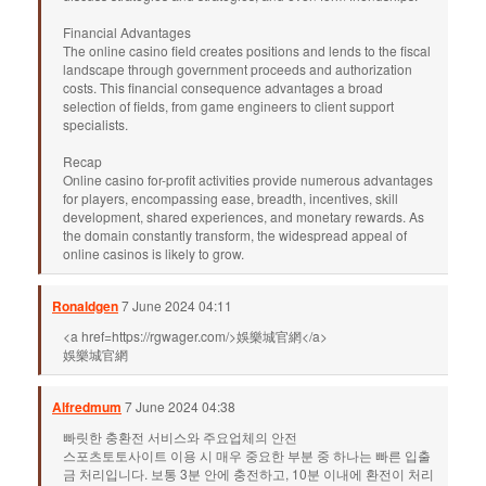
Financial Advantages
The online casino field creates positions and lends to the fiscal
landscape through government proceeds and authorization
costs. This financial consequence advantages a broad
selection of fields, from game engineers to client support
specialists.
Recap
Online casino for-profit activities provide numerous advantages
for players, encompassing ease, breadth, incentives, skill
development, shared experiences, and monetary rewards. As
the domain constantly transform, the widespread appeal of
online casinos is likely to grow.
Ronaldgen
7 June 2024 04:11
<a href=https://rgwager.com/>娛樂城官網</a>
娛樂城官網
Alfredmum
7 June 2024 04:38
빠릿한 충환전 서비스와 주요업체의 안전
스포츠토토사이트 이용 시 매우 중요한 부분 중 하나는 빠른 입출
금 처리입니다. 보통 3분 안에 충전하고, 10분 이내에 환전이 처리