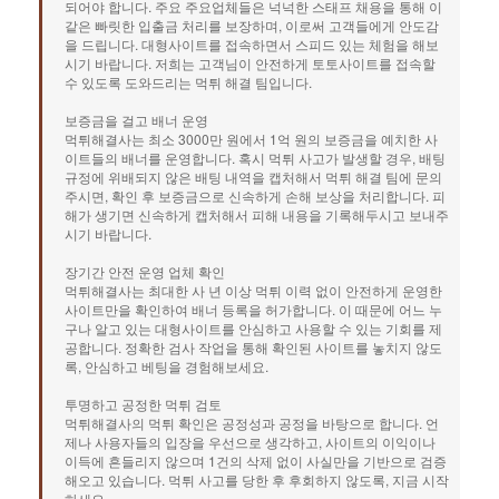
되어야 합니다. 주요 주요업체들은 넉넉한 스태프 채용을 통해 이
같은 빠릿한 입출금 처리를 보장하며, 이로써 고객들에게 안도감
을 드립니다. 대형사이트를 접속하면서 스피드 있는 체험을 해보
시기 바랍니다. 저희는 고객님이 안전하게 토토사이트를 접속할
수 있도록 도와드리는 먹튀 해결 팀입니다.
보증금을 걸고 배너 운영
먹튀해결사는 최소 3000만 원에서 1억 원의 보증금을 예치한 사
이트들의 배너를 운영합니다. 혹시 먹튀 사고가 발생할 경우, 배팅
규정에 위배되지 않은 배팅 내역을 캡처해서 먹튀 해결 팀에 문의
주시면, 확인 후 보증금으로 신속하게 손해 보상을 처리합니다. 피
해가 생기면 신속하게 캡처해서 피해 내용을 기록해두시고 보내주
시기 바랍니다.
장기간 안전 운영 업체 확인
먹튀해결사는 최대한 사 년 이상 먹튀 이력 없이 안전하게 운영한
사이트만을 확인하여 배너 등록을 허가합니다. 이 때문에 어느 누
구나 알고 있는 대형사이트를 안심하고 사용할 수 있는 기회를 제
공합니다. 정확한 검사 작업을 통해 확인된 사이트를 놓치지 않도
록, 안심하고 베팅을 경험해보세요.
투명하고 공정한 먹튀 검토
먹튀해결사의 먹튀 확인은 공정성과 공정을 바탕으로 합니다. 언
제나 사용자들의 입장을 우선으로 생각하고, 사이트의 이익이나
이득에 흔들리지 않으며 1건의 삭제 없이 사실만을 기반으로 검증
해오고 있습니다. 먹튀 사고를 당한 후 후회하지 않도록, 지금 시작
하세요.