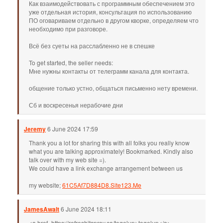
Как взаимодействовать с программным обеспечением это
уже отдельная история, консультация по использованию
ПО оговариваем отдельно в другом кворке, определяем что
необходимо при разговоре.
Всё без суеты на расслабленно не в спешке
To get started, the seller needs:
Мне нужны контакты от телеграмм канала для контакта.
общение только устно, общаться письменно нету времени.
Сб и воскресенья нерабочие дни
Jeremy
6 June 2024 17:59
Thank you a lot for sharing this with all folks you really know
what you are talking approximately! Bookmarked. Kindly also
talk over with my web site =).
We could have a link exchange arrangement between us
my website;
61C5Af7D884D8.Site123.Me
JamesAwalt
6 June 2024 18:11
<a href=https://refreshitspray.ca/togelup>togelup</a>