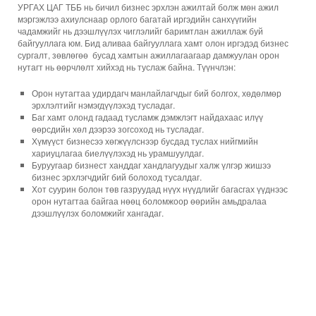
УРГАХ ЦАГ ТББ нь бичил бизнес эрхлэн ажилтай болж мөн ажил
мэргэжлээ ахиулснаар орлого багатай иргэдийн санхүүгийн
чадамжийг нь дээшлүүлэх чиглэлийг баримтлан ажиллаж буй
байгууллага юм. Бид аливаа байгууллага хамт олон иргэдэд бизнес
сургалт, зөвлөгөө бусад хамтын ажиллагаагаар дамжуулан орон
нутагт нь өөрчлөлт хийхэд нь туслаж байна. Түүнчлэн:
Орон нутагтаа удирдагч манлайлагчдыг бий болгох, хөдөлмөр
эрхлэлтийг нэмэгдүүлэхэд тусладаг.
Баг хамт олонд гадаад тусламж дэмжлэгт найдахаас илүү
өөрсдийн хөл дээрээ зогсоход нь тусладаг.
Хүмүүст бизнесээ хөгжүүлснээр бусдад туслах нийгмийн
хариуцлагаа биелүүлэхэд нь урамшуулдаг.
Буруугаар бизнест ханддаг хандлагуудыг халж үлгэр жишээ
бизнес эрхлэгчдийг бий болоход тусалдаг.
Хот суурин болон төв газруудад нүүх нүүдлийг багасгах үүднээс
орон нутагтаа байгаа нөөц боломжоор өөрийн амьдралаа
дээшлүүлэх боломжийг хангадаг.