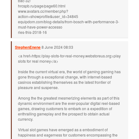
bac-32/
hrcspb.ru/page/page60.html
www.avatars.cc/member.php?
action=showprofile&user_id=34845
equipdom.com/blog-details/from-bosch-with-performance-3-
must-have-power-accesso
ries-this-2018-16
StephenEnene
8 June 2024 08:03
<a href=https://play-slots-for-real-money.webstoreus.org>play
slots for real money</a>
Inside the current virtual era, the world of gaming gaming has
gone through a exceptional change, with internet-based
casinos establishing themselves as the latest frontier of
pleasure and suspense.
Among the the greatest mesmerizing elements as part of this
dynamic environment are the ever-popular digital reel-based
games, drawing customers to embark on a expedition of
enthralling gameplay and the prospect to obtain actual
currency.
Virtual slot games have emerged as a embodiment of
happiness and eagerness for customers encompassing the