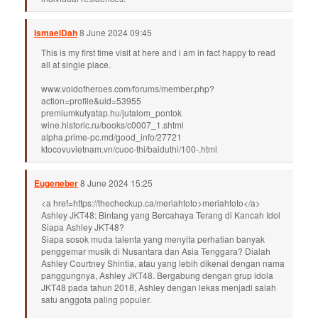
IsmaelDah
8 June 2024 09:45
This is my first time visit at here and i am in fact happy to read
all at single place.
www.voidofheroes.com/forums/member.php?
action=profile&uid=53955
premiumkutyatap.hu/jutalom_pontok
wine.historic.ru/books/c0007_1.shtml
alpha.prime-pc.md/good_info/27721
ktocovuvietnam.vn/cuoc-thi/baiduthi/100-.html
Eugeneber
8 June 2024 15:25
<a href=https://thecheckup.ca/meriahtoto>meriahtoto</a>
Ashley JKT48: Bintang yang Bercahaya Terang di Kancah Idol
Siapa Ashley JKT48?
Siapa sosok muda talenta yang menyita perhatian banyak
penggemar musik di Nusantara dan Asia Tenggara? Dialah
Ashley Courtney Shintia, atau yang lebih dikenal dengan nama
panggungnya, Ashley JKT48. Bergabung dengan grup idola
JKT48 pada tahun 2018, Ashley dengan lekas menjadi salah
satu anggota paling populer.