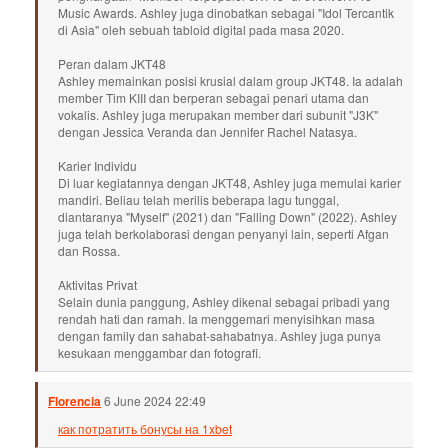
Music Awards. Ashley juga dinobatkan sebagai "Idol Tercantik
di Asia" oleh sebuah tabloid digital pada masa 2020.
Peran dalam JKT48
Ashley memainkan posisi krusial dalam group JKT48. Ia adalah
member Tim KIII dan berperan sebagai penari utama dan
vokalis. Ashley juga merupakan member dari subunit "J3K"
dengan Jessica Veranda dan Jennifer Rachel Natasya.
Karier Individu
Di luar kegiatannya dengan JKT48, Ashley juga memulai karier
mandiri. Beliau telah merilis beberapa lagu tunggal,
diantaranya "Myself" (2021) dan "Falling Down" (2022). Ashley
juga telah berkolaborasi dengan penyanyi lain, seperti Afgan
dan Rossa.
Aktivitas Privat
Selain dunia panggung, Ashley dikenal sebagai pribadi yang
rendah hati dan ramah. Ia menggemari menyisihkan masa
dengan family dan sahabat-sahabatnya. Ashley juga punya
kesukaan menggambar dan fotografi.
Florencia
6 June 2024 22:49
как потратить бонусы на 1xbet