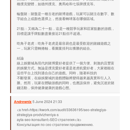
種撲克變體，如德州撲克、奧馬哈和七張牌撲克等。
輪盤賭：賭盤是一種古老的賭博遊戲，玩家可以賭注在數字、數
字組合上或顏色選擇上，然後看轉球落在哪個區域。
21點：又稱為二十一點，這是一種競爭玩家和莊家點數的游戲，
目標是讓手牌點數盡量接近21點但不超過。
吃角子老虎：吃角子老虎是最容易也是最受歡迎的賭錢遊戲之
一，玩家只需轉捲軸，看圖案排列出獲勝的組合。
結論
線上娛樂城為現代的賭博愛好者提供了一個方便、刺激的且豐富
的娛樂方式。無論是撲克愛好者還是老虎机愛好者，大家都能在
這些平台上找到適合自己的遊戲。同時，隨著科技的
不斷發展，在線娛樂城的遊戲體驗將變得越來越真實和引人入
勝。然而，玩家在體驗游戲的同時，也應該保持，避免沉迷於賭
錢活動，保持健康健康的遊戲心態。
Andrewnix
5 June 2024 21:33
<a href=https://kwork.com/audit/33636195/seo-strategiya-
strategiya-prodvizheniya-s
ayta-seo-konsultant>SEO стратегия</a>
Консультация по сео стратегии продвижению.