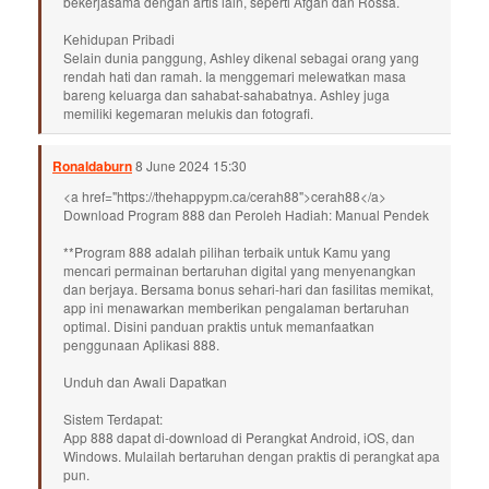
bekerjasama dengan artis lain, seperti Afgan dan Rossa.
Kehidupan Pribadi
Selain dunia panggung, Ashley dikenal sebagai orang yang
rendah hati dan ramah. Ia menggemari melewatkan masa
bareng keluarga dan sahabat-sahabatnya. Ashley juga
memiliki kegemaran melukis dan fotografi.
Ronaldaburn
8 June 2024 15:30
<a href="https://thehappypm.ca/cerah88">cerah88</a>
Download Program 888 dan Peroleh Hadiah: Manual Pendek
**Program 888 adalah pilihan terbaik untuk Kamu yang
mencari permainan bertaruhan digital yang menyenangkan
dan berjaya. Bersama bonus sehari-hari dan fasilitas memikat,
app ini menawarkan memberikan pengalaman bertaruhan
optimal. Disini panduan praktis untuk memanfaatkan
penggunaan Aplikasi 888.
Unduh dan Awali Dapatkan
Sistem Terdapat:
App 888 dapat di-download di Perangkat Android, iOS, dan
Windows. Mulailah bertaruhan dengan praktis di perangkat apa
pun.