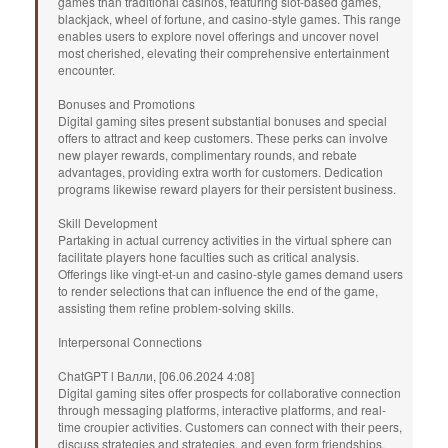
games than traditional casinos, featuring slot-based games,
blackjack, wheel of fortune, and casino-style games. This range
enables users to explore novel offerings and uncover novel
most cherished, elevating their comprehensive entertainment
encounter.
Bonuses and Promotions
Digital gaming sites present substantial bonuses and special
offers to attract and keep customers. These perks can involve
new player rewards, complimentary rounds, and rebate
advantages, providing extra worth for customers. Dedication
programs likewise reward players for their persistent business.
Skill Development
Partaking in actual currency activities in the virtual sphere can
facilitate players hone faculties such as critical analysis.
Offerings like vingt-et-un and casino-style games demand users
to render selections that can influence the end of the game,
assisting them refine problem-solving skills.
Interpersonal Connections
ChatGPT l Валли, [06.06.2024 4:08]
Digital gaming sites offer prospects for collaborative connection
through messaging platforms, interactive platforms, and real-
time croupier activities. Customers can connect with their peers,
discuss strategies and strategies, and even form friendships.