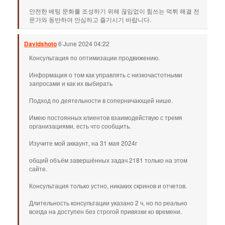
안전한 베팅 문화를 조성하기 위해 끊임없이 힘쓰는 먹튀 해결 전
문가와 동반하여 안심하고 즐기시기 바랍니다.
Davidshoto
6 June 2024 04:22
Консультация по оптимизации продвижению.
Информация о том как управлять с низкочастотными
запросами и как их выбирать
Подход по деятельности в соперничающей нише.
Имею постоянных клиентов взаимодействую с тремя
организациями, есть что сообщить.
Изучите мой аккаунт, на 31 мая 2024г
общий объём завершённых задач 2181 только на этом
сайте.
Консультация только устно, никаких скринов и отчетов.
Длительность консультации указано 2 ч, но по реально
всегда на доступен без строгой привязки ко времени.