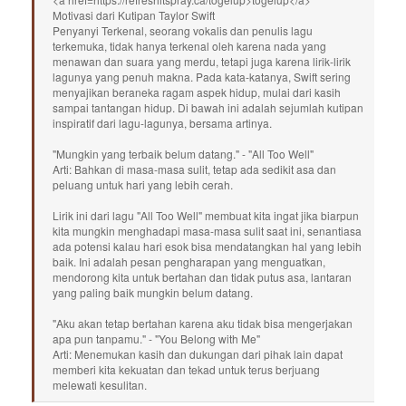
Motivasi dari Kutipan Taylor Swift
Penyanyi Terkenal, seorang vokalis dan penulis lagu
terkemuka, tidak hanya terkenal oleh karena nada yang
menawan dan suara yang merdu, tetapi juga karena lirik-lirik
lagunya yang penuh makna. Pada kata-katanya, Swift sering
menyajikan beraneka ragam aspek hidup, mulai dari kasih
sampai tantangan hidup. Di bawah ini adalah sejumlah kutipan
inspiratif dari lagu-lagunya, bersama artinya.
"Mungkin yang terbaik belum datang." - "All Too Well"
Arti: Bahkan di masa-masa sulit, tetap ada sedikit asa dan
peluang untuk hari yang lebih cerah.
Lirik ini dari lagu "All Too Well" membuat kita ingat jika biarpun
kita mungkin menghadapi masa-masa sulit saat ini, senantiasa
ada potensi kalau hari esok bisa mendatangkan hal yang lebih
baik. Ini adalah pesan pengharapan yang menguatkan,
mendorong kita untuk bertahan dan tidak putus asa, lantaran
yang paling baik mungkin belum datang.
"Aku akan tetap bertahan karena aku tidak bisa mengerjakan
apa pun tanpamu." - "You Belong with Me"
Arti: Menemukan kasih dan dukungan dari pihak lain dapat
memberi kita kekuatan dan tekad untuk terus berjuang
melewati kesulitan.