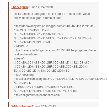
Lhanespurn
6 June 2024 23:00
Hi, its pleasant paragraph on the topic of media print, we all
know media is a great source of data.
https://donovanzyvrm.prublogger.com/26489468/the-2-minute-
rule-for-%D0%BA%D1%83
%D0%BF%D0%B8%D1%82%D1%8C-
%D0%B4%D0%B8%D0%BF%D0%BB%D0%BE%D0%BC-
%D0%B2%D1%83%D0%B
7%D0%B0
https://zanehcvnf.blogaritma.com/26533181/helping-the-others-
realize-the-advant
ages-of-
%D0%BA%D1%83%D0%BF%D0%B8%D1%82%D1%8C-
%D0%B4%D0%B8%D0%BF%D0%BB%D0%BE%D0%
BC-%D0%B2%D1%83%D0%B7%D0%B0
http://i-docs.org/
https://listfav.com/story18354007/%D0%BA%D1%83%D0%BF%D0
%D0%B4%D
0%B8%D0%BF%D0%BB%D0%BE%D0%BC-
%D0%B2%D1%80%D0%B0%D1%87%D0%B0
http://enlightenmenteconomics.com/
WilliamSaume
7 June 2024 03:32