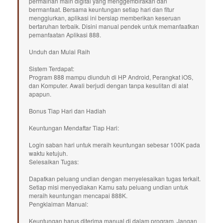
permainan main digital yang menggembirakan dan
bermanfaat. Bersama keuntungan setiap hari dan fitur
menggiurkan, aplikasi ini bersiap memberikan keseruan
bertaruhan terbaik. Disini manual pendek untuk memanfaatkan
pemanfaatan Aplikasi 888.
Unduh dan Mulai Raih
Sistem Terdapat:
Program 888 mampu diunduh di HP Android, Perangkat iOS,
dan Komputer. Awali berjudi dengan tanpa kesulitan di alat
apapun.
Bonus Tiap Hari dan Hadiah
Keuntungan Mendaftar Tiap Hari:
Login saban hari untuk meraih keuntungan sebesar 100K pada
waktu ketujuh.
Selesaikan Tugas:
Dapatkan peluang undian dengan menyelesaikan tugas terkait.
Setiap misi menyediakan Kamu satu peluang undian untuk
meraih keuntungan mencapai 888K.
Pengklaiman Manual:
Keuntungan harus diterima manual di dalam program. Jangan