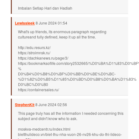
Imbalan Setiap Hari dan Hadiah
Lewissleek
8 June 2024 01:54
What's up friends, its enormous paragraph regarding
cultureand fully defined, keep it up all the time.
http://edu.resurs.kz/
https://stroimnsk.ru/
https://dachkanews.ru/page/3/
https://bookmarksoflife.com/story2532665/%D0%BA%D1%83%D
%
D0%B4%D0%B8%D0%BF%D0%BB%D0%BE%D0%BC-
%D1%82%D0%B5%D1%85%D0%BD%D0%B8%D0%BA%D1%83%
D0%BC%D0%B0
https://containersales.ru/
StephenKit
8 June 2024 02:56
This page truly has all the information I needed concerning this
subject and didn't know who to ask.
moskva-medcentr.ru/index.html
bietthulideco.vn/biet-thu-nha-vuon-26-nv26-khu-do-thi-lideco-