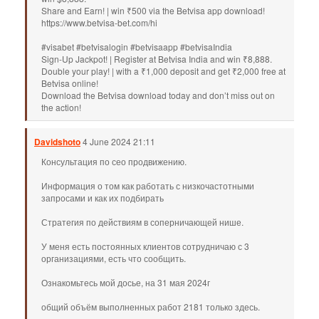
Share and Earn! | win ₹500 via the Betvisa app download!
https://www.betvisa-bet.com/hi
#visabet #betvisalogin #betvisaapp #betvisaIndia
Sign-Up Jackpot! | Register at Betvisa India and win ₹8,888.
Double your play! | with a ₹1,000 deposit and get ₹2,000 free at
Betvisa online!
Download the Betvisa download today and don’t miss out on
the action!
Davidshoto
4 June 2024 21:11
Консультация по сео продвижению.
Информация о том как работать с низкочастотными
запросами и как их подбирать
Стратегия по действиям в соперничающей нише.
У меня есть постоянных клиентов сотрудничаю с 3
организациями, есть что сообщить.
Ознакомьтесь мой досье, на 31 мая 2024г
общий объём выполненных работ 2181 только здесь.