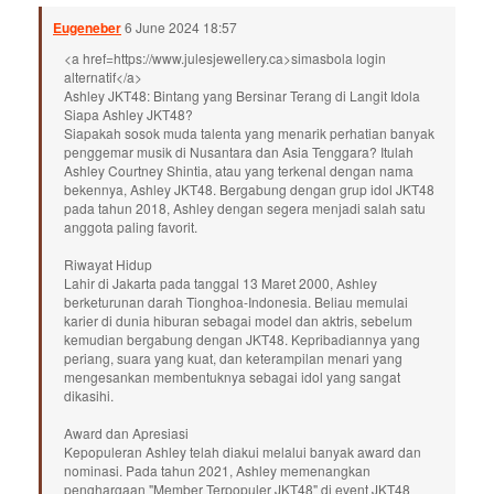
Eugeneber
6 June 2024 18:57
<a href=https://www.julesjewellery.ca>simasbola login
alternatif</a>
Ashley JKT48: Bintang yang Bersinar Terang di Langit Idola
Siapa Ashley JKT48?
Siapakah sosok muda talenta yang menarik perhatian banyak
penggemar musik di Nusantara dan Asia Tenggara? Itulah
Ashley Courtney Shintia, atau yang terkenal dengan nama
bekennya, Ashley JKT48. Bergabung dengan grup idol JKT48
pada tahun 2018, Ashley dengan segera menjadi salah satu
anggota paling favorit.
Riwayat Hidup
Lahir di Jakarta pada tanggal 13 Maret 2000, Ashley
berketurunan darah Tionghoa-Indonesia. Beliau memulai
karier di dunia hiburan sebagai model dan aktris, sebelum
kemudian bergabung dengan JKT48. Kepribadiannya yang
periang, suara yang kuat, dan keterampilan menari yang
mengesankan membentuknya sebagai idol yang sangat
dikasihi.
Award dan Apresiasi
Kepopuleran Ashley telah diakui melalui banyak award dan
nominasi. Pada tahun 2021, Ashley memenangkan
penghargaan "Member Terpopuler JKT48" di event JKT48